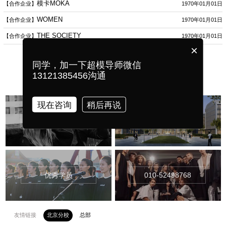
模卡MOKA
【合作企业】
1970年01月01日
WOMEN
【合作企业】
1970年01月01日
THE SOCIETY
【合作企业】
1970年01月01日
×
同学，加一下超模导师微信
共1页/12条记录
13121385456沟通
现在咨询
稍后再说
关于新时代
校园环境
优秀学员
010-52498768
友情链接
北京分校
总部