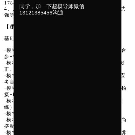
178cm-184cm;
同学，加一下超模导师微信
4、身心健康、五官端正、身材匀称、肢体协调能力
13121385456沟通
强等模特基本条件，入学无学历要求。
【课程设置】
基础阶段
·模特台步基础训练（模特发展史+基本站姿+基础台
步+镜前造型+转身技巧）
·模特形体训练（形体塑造、模特形体基础、形体矫
正、平衡与力量控制训练、协调性训练）
·模特音乐节奏感训练（熟悉各类秀场音乐节奏，应
考音乐节奏感训练）
·模特平面拍摄训练（基础理论课+素颜拍摄+彩妆拍
摄+时装拍摄+模卡拍摄+棚拍+外拍）
·模特短视频拍摄训练（自媒体营销+短视频造型训
练）
·模特身体机能训练（塑形健身+瑜伽+生活素养）
·模特化妆造型训练（个人形象管理+化妆造型+时尚
搭配）
·模特礼仪仪态训练（气质提升+社交礼仪+仪态培养