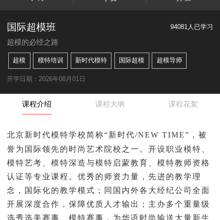
国际超模班
94081人已学习
超模的必经之路
超模
模特培训
新时代模特
国际超模
超模导师
开学日期：2026年08月01日
课程介绍
课程大纲
课程花絮
北京新时代模特学校
简称“新时代/NEW TIME”
，
被
誉为国际领先的时尚艺术院校之一。开设职业模特、
模特艺考、模特深造与模特启蒙教育、模特教师资格
认证等专业课程。优秀的师资力量，先进的教学理
念，国际化的教学模式；同国内外各大经纪公司全面
开展深度合作，保障优质人才输出；主办多个重量级
选秀选美赛事、模特赛事，为华语时尚输送大量新生