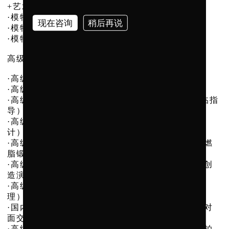
+艺术修养）
·模特面试及录像分析（自我认知+面试技巧）
现在咨询
稍后再说
·模特自我定位与职业规划
·模特T台表演训练
高级阶段
·高级台步训练（时装，泳装，礼服展示技巧）
·高级T台（队形编排，秀场模拟、镜前表现技巧）
·高级平面拍摄（封面造型拍摄+多个摄影团队亲临指
导）
·高级形象管理（服装穿搭技能学习与妆容造型设
计）
·高级形体健身训练（身体机能训练、塑形训练、燃
脂锻炼、形体线条维护与保持）
·高级职业模特素养（拥有职业模特素质和技能，创
造演绎职业多元化发展可能）
·高级职业模特气场训练（面部表情管理、眼神管
理）
·国内外经纪人及超模分享（与一线国内外超模面对
面交流，学习）
·高级实战课商业面试机会（获得商业演出及商业拍