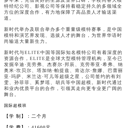
多年来，凭借良好的生源及业界口碑，学校同各大模
特经纪公司、影视公司等保持着稳定持久的多领域全
方位的深度合作，有力地保障了高品质人才输送渠
道。
新时代举办及联合举办多个重量级模特赛事，是中国
模特和演艺界发现、选拔人才的舞台，为世界华语时
尚输送大量新生力。
新时代与ELITE中国等国际知名模特公司有着深度的
资源合作，ELITE是全球大型模特管理机构，至今已
发掘辛迪·克劳弗、杰赛尔·邦辰、克劳蒂亚·希弗、纳
奥米·坎贝尔、塔加纳·帕提兹、肯达尔·詹娜、巴蕾丽
亚·玛萨、米兰达·可儿等超级之星，公司签约的有刘
雯、孙菲菲、奚梦瑶、胡兵等中国超模。新时代通过
和业内优质平台的合作，引领其走向更专业更广阔的
舞台。
国际超模班
【学 制】：二个月
【学 费】：41600元