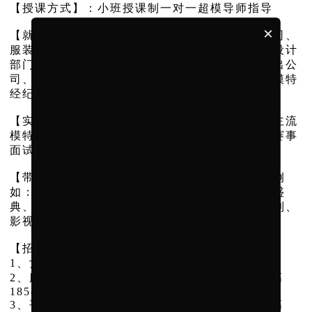
【授课方式】：小班授课制一对一超模导师指导
×
【就业方向】：毕业后推荐签约各大模特经纪公司、
服装表演专业团体、服装公司、服装企业、专业设计
部门、传媒、影视公司、杂志社、摄影机构、演出公
司、时尚编导、高级时装表演、广告拍摄，从事模特
经纪、模特教学或管理等时尚行业相关的工作。
【实践教学】：推荐时装周观摩、学习、面试，主流
模特经纪公司面试，品牌大秀面试，国内外权威赛事
面试、选拔等等，参与时尚摄影师作品拍摄。
【带薪实习】：学校为学员推荐相关经纪事宜，例
如：车展、淘宝拍摄、杂志拍摄、时装秀、颁奖盛
典、电影节、明星真人秀节目录制、综艺节目录制、
影视剧拍摄，各类晚会等。
【招收条件】
1、女生年龄25岁以下，男生年龄26岁以下；
2、服装模特：女生身高172cm-186cm，男生身高
185cm-198cm;
3、平面模特：女生身高165cm-171cm，男生身高