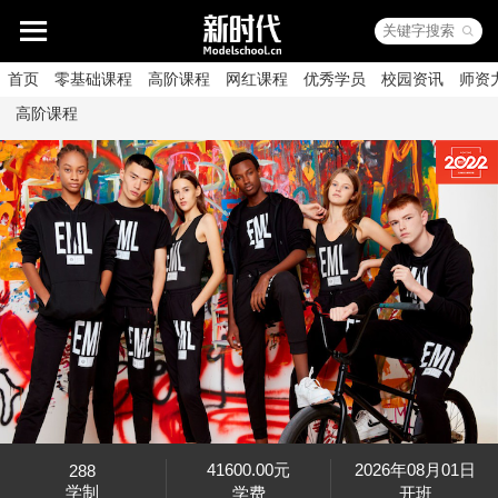
首页
零基础课程
高阶课程
网红课程
优秀学员
校园资讯
师资
高阶课程
41600.00元
2026年08月01日
288
学制
学费
开班