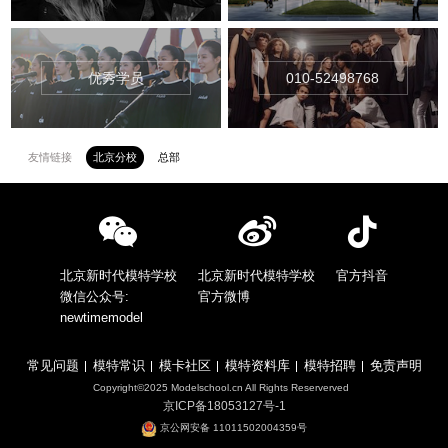
优秀学员
010-52498768
友情链接
北京分校
总部
北京新时代模特学校
北京新时代模特学校
官方抖音
微信公众号:
官方微博
newtimemodel
常见问题
模特常识
模卡社区
模特资料库
模特招聘
免责声明
Copyright©2025 Modelschool.cn All Rights Reserverved
京ICP备18053127号-1
京公网安备 11011502004359号