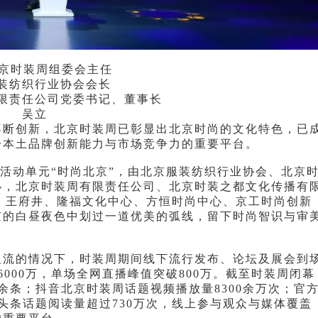
0北京时装周组委会主任
装纺织行业协会会长
限责任公司党委书记、董事长
吴立
不断创新，北京时装周已彰显出北京时尚的文化特色，已
升本土品牌创新能力与市场竞争力的重要平台。
众活动单元“时尚北京”，由北京服装纺织行业协会、北京
办，北京时装周有限责任公司、北京时装之都文化传播有
园、王府井、隆福文化中心、方恒时尚中心、京工时尚创新
京的白昼夜色中划过一道优美的弧线，留下时尚智识与审
人流的情况下，时装周期间线下流行发布、论坛及展会到
000万，单场全网直播峰值突破800万。截至时装周闭幕
余条；抖音北京时装周话题视频播放量8300余万次；官
头条话题阅读量超过730万次，线上参与观众与媒体覆盖