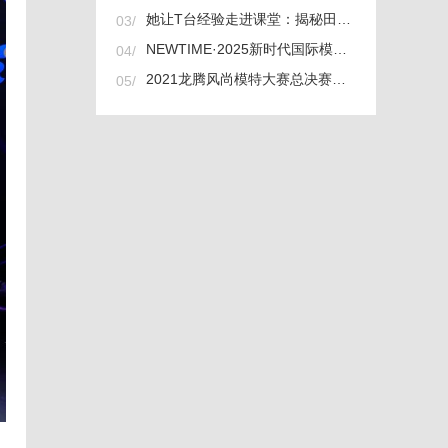
她让T台经验走进课堂：揭秘田千卉如何孵化下一代超模
03/
NEWTIME·2025新时代国际模特大赛
04/
2021龙腾风尚模特大赛总决赛举行 我校张诗晗同学获冠军
05/