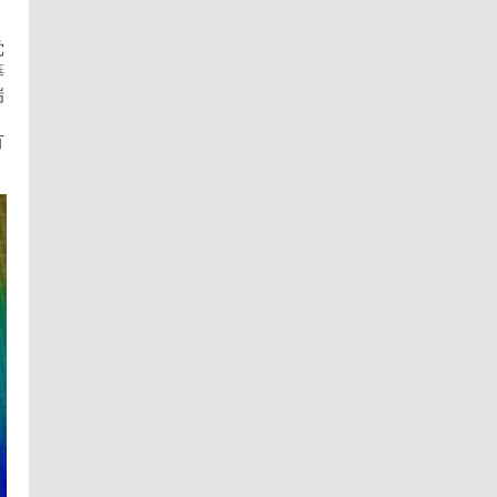
、
党
筹
瑞
有