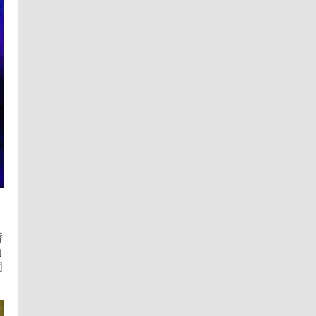
潜
力
国